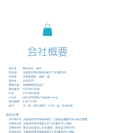
誠光
株式会社
会社概要
会社名 株式会社 誠光
所在地 大阪府摂津市鳥飼本町3丁目2番29号
代表者 代表取締役 塩飽 誠
資本金 1000万円
事業内容 各種精密部品加工
電話番号
072-654-3239
FAX
072-654-9249
e-mail
seiko3239@kcf.biglobe.ne.jp
受付時間 8:30~17:00
休日 日・祝・第2土曜日・G.W・盆・年末年始
会社沿革
1979年6月 大阪府摂津市鳥飼本町にて誠光金属製作所を独立開業
1986年3月 大阪府摂津市鳥飼上
4丁目3番37号に移転
1999年9月 株式会社誠光に社名変更（資本金1000万円）
2006年8月 大阪府摂津市鳥飼本町3丁目2番29号に移転